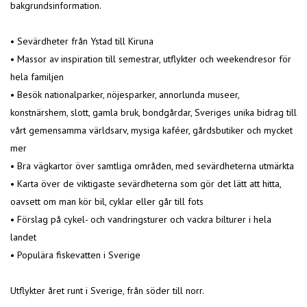
bakgrundsinformation.
• Sevärdheter från Ystad till Kiruna
• Massor av inspiration till semestrar, utflykter och weekendresor för
hela familjen
• Besök nationalparker, nöjesparker, annorlunda museer,
konstnärshem, slott, gamla bruk, bondgårdar, Sveriges unika bidrag till
vårt gemensamma världsarv, mysiga kaféer, gårdsbutiker och mycket
mer
• Bra vägkartor över samtliga områden, med sevärdheterna utmärkta
• Karta över de viktigaste sevärdheterna som gör det lätt att hitta,
oavsett om man kör bil, cyklar eller går till fots
• Förslag på cykel- och vandringsturer och vackra bilturer i hela
landet
• Populära fiskevatten i Sverige
Utflykter året runt i Sverige, från söder till norr.