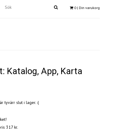
0
| Din varukorg
: Katalog, App, Karta
 tyvärr slut i lager. :(
aket!
ris 317 kr.