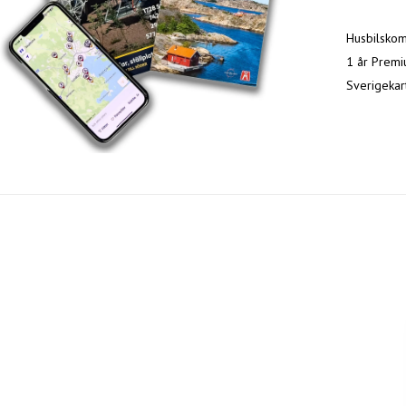
Husbilskomp
1 år Premi
Sverigekar