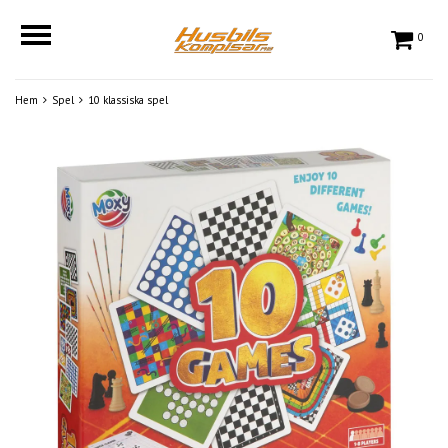
0
Hem
Spel
10 klassiska spel